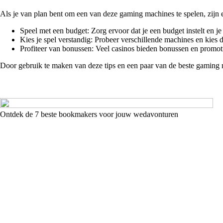
Als je van plan bent om een van deze gaming machines te spelen, zijn e
Speel met een budget: Zorg ervoor dat je een budget instelt en je
Kies je spel verstandig: Probeer verschillende machines en kies
Profiteer van bonussen: Veel casinos bieden bonussen en promot
Door gebruik te maken van deze tips en een paar van de beste gaming ma
Ontdek de 7 beste bookmakers voor jouw wedavonturen