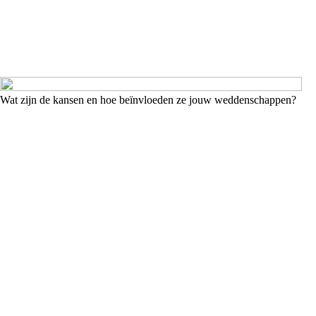
Wat zijn de kansen en hoe beïnvloeden ze jouw weddenschappen?