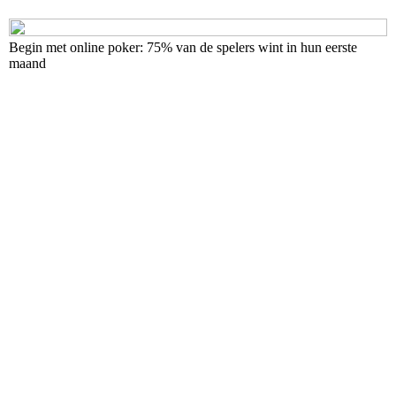
Begin met online poker: 75% van de spelers wint in hun eerste
maand