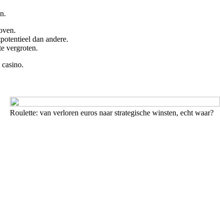
n.
loven.
potentieel dan andere.
e vergroten.
 casino.
Roulette: van verloren euros naar strategische winsten, echt waar?