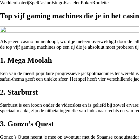
Wedden
Loterij
Spel
Casino
Bingo
Kastelen
Poker
Roulette
Top vijf gaming machines die je in het cas
Als je een casino binnenloopt, word je meteen overweldigd door de tallo
de top vijf gaming machines op een rij die je absoluut moet proberen t
1. Mega Moolah
Een van de meest populaire progressieve jackpotmachines ter wereld is
safari-thema geeft een unieke sfeer. Het spel heeft vier verschillende j
2. Starburst
Starburst is een icoon onder de videoslots en is geliefd bij zowel erva
speciaal maakt, zijn de uitbetalingen die van links naar rechts en van
3. Gonzo’s Quest
Gonzo’s Quest neemt je mee op avontuur met de Spaanse conquistador Go