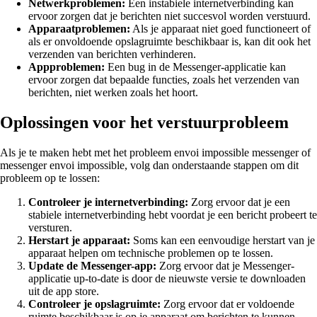
Netwerkproblemen:
Een instabiele internetverbinding kan
ervoor zorgen dat je berichten niet succesvol worden verstuurd.
Apparaatproblemen:
Als je apparaat niet goed functioneert of
als er onvoldoende opslagruimte beschikbaar is, kan dit ook het
verzenden van berichten verhinderen.
Appproblemen:
Een bug in de Messenger-applicatie kan
ervoor zorgen dat bepaalde functies, zoals het verzenden van
berichten, niet werken zoals het hoort.
Oplossingen voor het verstuurprobleem
Als je te maken hebt met het probleem envoi impossible messenger of
messenger envoi impossible, volg dan onderstaande stappen om dit
probleem op te lossen:
Controleer je internetverbinding:
Zorg ervoor dat je een
stabiele internetverbinding hebt voordat je een bericht probeert te
versturen.
Herstart je apparaat:
Soms kan een eenvoudige herstart van je
apparaat helpen om technische problemen op te lossen.
Update de Messenger-app:
Zorg ervoor dat je Messenger-
applicatie up-to-date is door de nieuwste versie te downloaden
uit de app store.
Controleer je opslagruimte:
Zorg ervoor dat er voldoende
ruimte beschikbaar is op je apparaat om berichten te kunnen