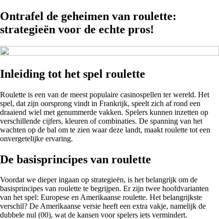
Ontrafel de geheimen van roulette:
strategieën voor de echte pros!
Inleiding tot het spel roulette
Roulette is een van de meest populaire casinospellen ter wereld. Het
spel, dat zijn oorsprong vindt in Frankrijk, speelt zich af rond een
draaiend wiel met genummerde vakken. Spelers kunnen inzetten op
verschillende cijfers, kleuren of combinaties. De spanning van het
wachten op de bal om te zien waar deze landt, maakt roulette tot een
onvergetelijke ervaring.
De basisprincipes van roulette
Voordat we dieper ingaan op strategieën, is het belangrijk om de
basisprincipes van roulette te begrijpen. Er zijn twee hoofdvarianten
van het spel: Europese en Amerikaanse roulette. Het belangrijkste
verschil? De Amerikaanse versie heeft een extra vakje, namelijk de
dubbele nul (00), wat de kansen voor spelers iets vermindert.