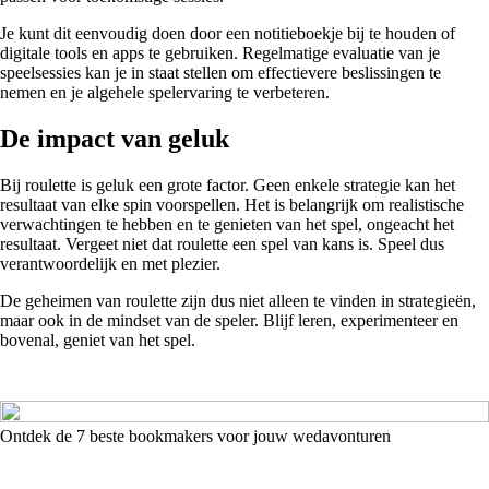
Je kunt dit eenvoudig doen door een notitieboekje bij te houden of
digitale tools en apps te gebruiken. Regelmatige evaluatie van je
speelsessies kan je in staat stellen om effectievere beslissingen te
nemen en je algehele spelervaring te verbeteren.
De impact van geluk
Bij roulette is geluk een grote factor. Geen enkele strategie kan het
resultaat van elke spin voorspellen. Het is belangrijk om realistische
verwachtingen te hebben en te genieten van het spel, ongeacht het
resultaat. Vergeet niet dat roulette een spel van kans is. Speel dus
verantwoordelijk en met plezier.
De geheimen van roulette zijn dus niet alleen te vinden in strategieën,
maar ook in de mindset van de speler. Blijf leren, experimenteer en
bovenal, geniet van het spel.
Ontdek de 7 beste bookmakers voor jouw wedavonturen