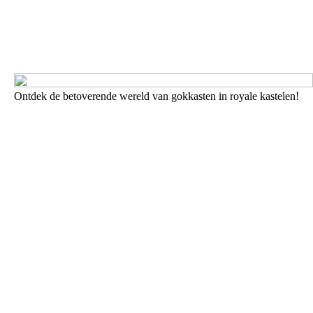
Ontdek de betoverende wereld van gokkasten in royale kastelen!