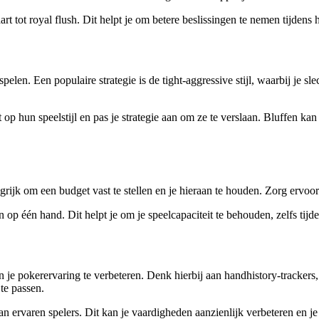
 tot royal flush. Dit helpt je om betere beslissingen te nemen tijdens h
spelen. Een populaire strategie is de tight-aggressive stijl, waarbij je s
 op hun speelstijl en pas je strategie aan om ze te verslaan. Bluffen kan
rijk om een budget vast te stellen en je hieraan te houden. Zorg ervoor d
 op één hand. Dit helpt je om je speelcapaciteit te behouden, zelfs tijde
n je pokerervaring te verbeteren. Denk hierbij aan handhistory-trackers
te passen.
an ervaren spelers. Dit kan je vaardigheden aanzienlijk verbeteren en j