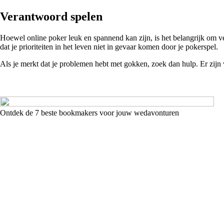
Verantwoord spelen
Hoewel online poker leuk en spannend kan zijn, is het belangrijk om ve
dat je prioriteiten in het leven niet in gevaar komen door je pokerspel.
Als je merkt dat je problemen hebt met gokken, zoek dan hulp. Er zijn
Ontdek de 7 beste bookmakers voor jouw wedavonturen