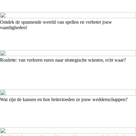
Ontdek de spannende wereld van spellen en verbeter jouw
vaardigheden!
Roulette: van verloren euros naar strategische winsten, echt waar?
Wat zijn de kansen en hoe beïnvloeden ze jouw weddenschappen?