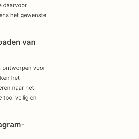
de daarvoor
gens het gewenste
loaden van
ijn ontworpen voor
ken het
eren naar het
tool veilig en
tagram-