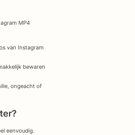
nstagram MP4
os van Instagram
makkelijk bewaren
lie, ongeacht of
ter?
el eenvoudig.