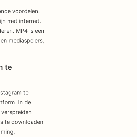
ende voordelen.
ijn met internet.
deren. MP4 is een
 en mediaspelers,
n te
nstagram te
tform. In de
 verspreiden
os te downloaden
mming.