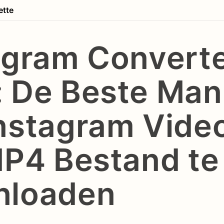
ette
agram Convert
 De Beste Man
nstagram Video
MP4 Bestand te
nloaden