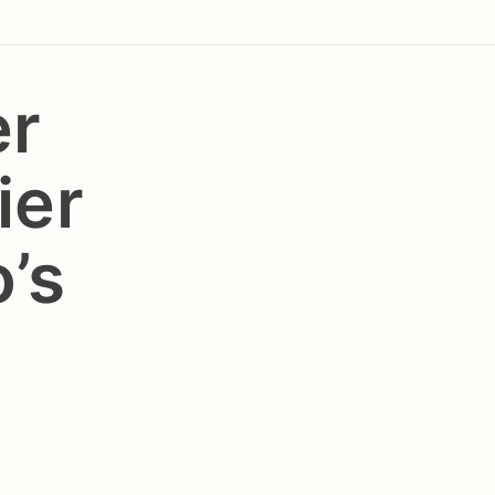
er
ier
’s