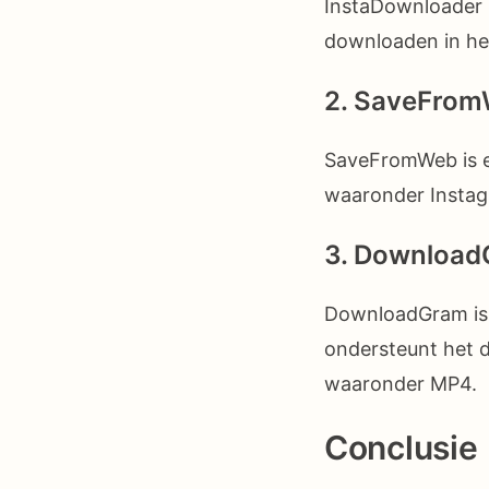
InstaDownloader i
downloaden in het
2. SaveFro
SaveFromWeb is ee
waaronder Instag
3. Downloa
DownloadGram is 
ondersteunt het d
waaronder MP4.
Conclusie