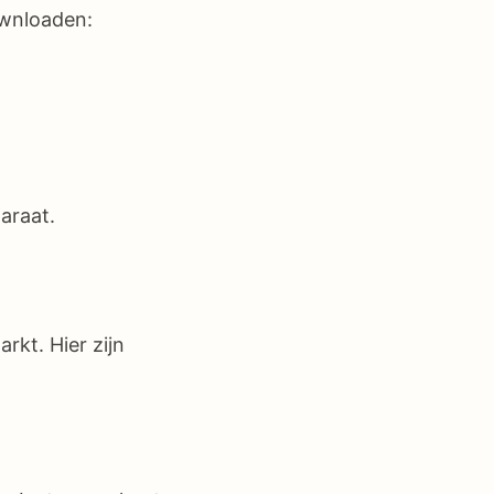
ownloaden:
araat.
rkt. Hier zijn