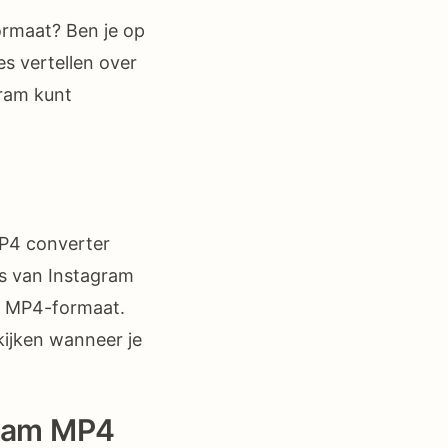
ormaat? Ben je op
es vertellen over
gram kunt
MP4 converter
os van Instagram
e MP4-formaat.
kijken wanneer je
gram MP4