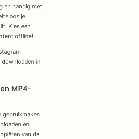
g en handig met
iteloos je
lt. Kies een
tent offline!
nstagram
n downloaden in
 een MP4-
e gebruikmaken
wnloaden en
kopiëren van de