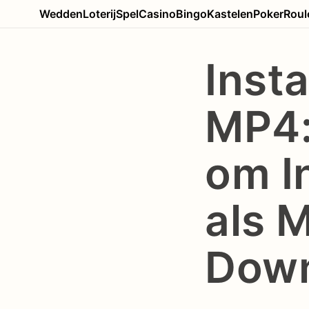
Wedden
Loterij
Spel
Casino
Bingo
Kastelen
Poker
Roul
Inst
MP4:
om I
als 
Dow