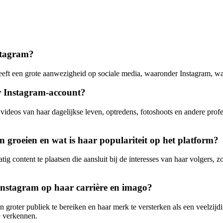
stagram?
eft een grote aanwezigheid op sociale media, waaronder Instagram, waar
r Instagram-account?
ideos van haar dagelijkse leven, optredens, fotoshoots en andere prof
groeien en wat is haar populariteit op het platform?
g content te plaatsen die aansluit bij de interesses van haar volgers, z
nstagram op haar carrière en imago?
oter publiek te bereiken en haar merk te versterken als een veelzijdig
e verkennen.