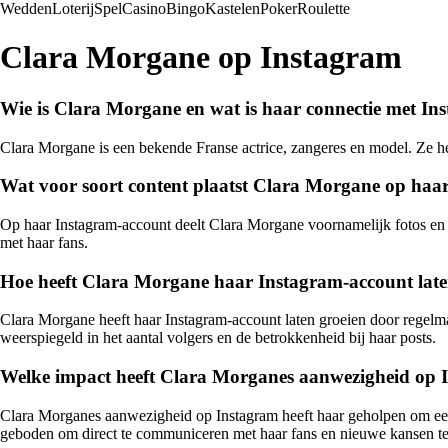
Wedden
Loterij
Spel
Casino
Bingo
Kastelen
Poker
Roulette
Clara Morgane op Instagram
Wie is Clara Morgane en wat is haar connectie met In
Clara Morgane is een bekende Franse actrice, zangeres en model. Ze he
Wat voor soort content plaatst Clara Morgane op haa
Op haar Instagram-account deelt Clara Morgane voornamelijk fotos en v
met haar fans.
Hoe heeft Clara Morgane haar Instagram-account laten 
Clara Morgane heeft haar Instagram-account laten groeien door regelmati
weerspiegeld in het aantal volgers en de betrokkenheid bij haar posts.
Welke impact heeft Clara Morganes aanwezigheid op I
Clara Morganes aanwezigheid op Instagram heeft haar geholpen om een gr
geboden om direct te communiceren met haar fans en nieuwe kansen t