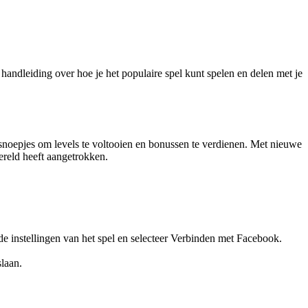
handleiding over hoe je het populaire spel kunt spelen en delen met je
snoepjes om levels te voltooien en bonussen te verdienen. Met nieuwe
ereld heeft aangetrokken.
e instellingen van het spel en selecteer Verbinden met Facebook.
laan.