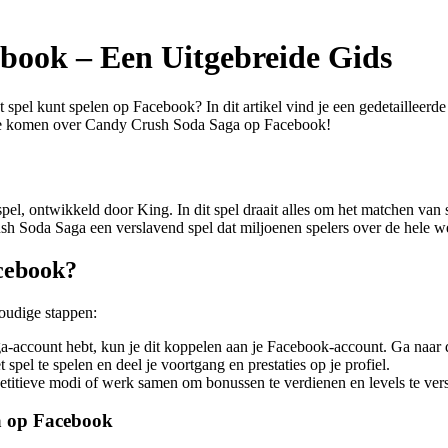
book – Een Uitgebreide Gids
pel kunt spelen op Facebook? In dit artikel vind je een gedetailleerde 
n te komen over Candy Crush Soda Saga op Facebook!
l, ontwikkeld door King. In dit spel draait alles om het matchen van 
sh Soda Saga een verslavend spel dat miljoenen spelers over de hele w
cebook?
oudige stappen:
-account hebt, kun je dit koppelen aan je Facebook-account. Ga naar d
pel te spelen en deel je voortgang en prestaties op je profiel.
etitieve modi of werk samen om bonussen te verdienen en levels te vers
a op Facebook