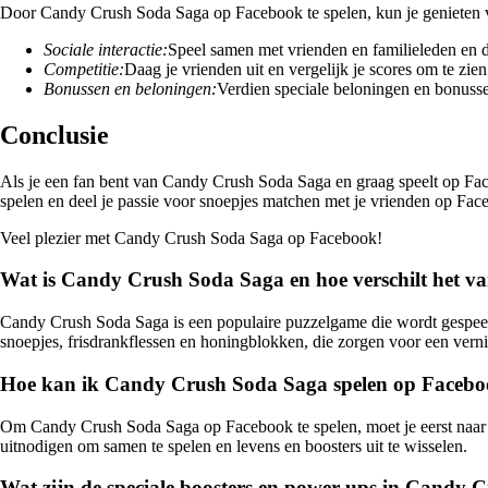
Door Candy Crush Soda Saga op Facebook te spelen, kun je genieten 
Sociale interactie:
Speel samen met vrienden en familieleden en deel
Competitie:
Daag je vrienden uit en vergelijk je scores om te zie
Bonussen en beloningen:
Verdien speciale beloningen en bonuss
Conclusie
Als je een fan bent van Candy Crush Soda Saga en graag speelt op Face
spelen en deel je passie voor snoepjes matchen met je vrienden op Fac
Veel plezier met Candy Crush Soda Saga op Facebook!
Wat is Candy Crush Soda Saga en hoe verschilt het va
Candy Crush Soda Saga is een populaire puzzelgame die wordt gespeeld
snoepjes, frisdrankflessen en honingblokken, die zorgen voor een vern
Hoe kan ik Candy Crush Soda Saga spelen op Faceb
Om Candy Crush Soda Saga op Facebook te spelen, moet je eerst naar d
uitnodigen om samen te spelen en levens en boosters uit te wisselen.
Wat zijn de speciale boosters en power-ups in Candy C