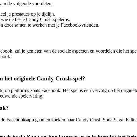
van de volgende voordelen:
 je prestaties op je tijdlijn.
n wie de beste Candy Crush-speler is.
en door samen te werken met je Facebook-vrienden.
book, zul je genieten van de sociale aspecten en voordelen die het sp
ebook!
n het originele Candy Crush-spel?
 op platforms zoals Facebook. Het spel is een vervolg op het originel
ieuwende spelervaring.
ook?
e Facebook-app gaan en zoeken naar Candy Crush Soda Saga. Klik op he
rush Soda Saga en hoe kunnen ze je helpen bij het beh