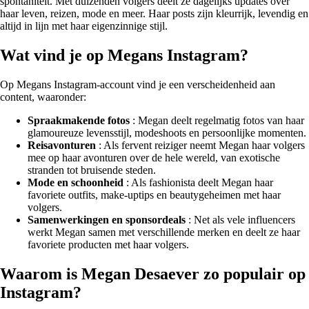
spontaniteit. Met duizenden volgers deelt ze dagelijks updates over
haar leven, reizen, mode en meer. Haar posts zijn kleurrijk, levendig en
altijd in lijn met haar eigenzinnige stijl.
Wat vind je op Megans Instagram?
Op Megans Instagram-account vind je een verscheidenheid aan
content, waaronder:
Spraakmakende fotos
: Megan deelt regelmatig fotos van haar
glamoureuze levensstijl, modeshoots en persoonlijke momenten.
Reisavonturen
: Als fervent reiziger neemt Megan haar volgers
mee op haar avonturen over de hele wereld, van exotische
stranden tot bruisende steden.
Mode en schoonheid
: Als fashionista deelt Megan haar
favoriete outfits, make-uptips en beautygeheimen met haar
volgers.
Samenwerkingen en sponsordeals
: Net als vele influencers
werkt Megan samen met verschillende merken en deelt ze haar
favoriete producten met haar volgers.
Waarom is Megan Desaever zo populair op
Instagram?