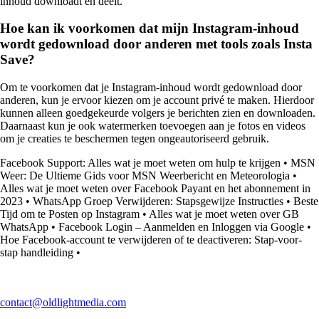
inhoud downloadt en deelt.
Hoe kan ik voorkomen dat mijn Instagram-inhoud
wordt gedownload door anderen met tools zoals Insta
Save?
Om te voorkomen dat je Instagram-inhoud wordt gedownload door
anderen, kun je ervoor kiezen om je account privé te maken. Hierdoor
kunnen alleen goedgekeurde volgers je berichten zien en downloaden.
Daarnaast kun je ook watermerken toevoegen aan je fotos en videos
om je creaties te beschermen tegen ongeautoriseerd gebruik.
Facebook Support: Alles wat je moet weten om hulp te krijgen
•
MSN
Weer: De Ultieme Gids voor MSN Weerbericht en Meteorologia
•
Alles wat je moet weten over Facebook Payant en het abonnement in
2023
•
WhatsApp Groep Verwijderen: Stapsgewijze Instructies
•
Beste
Tijd om te Posten op Instagram
•
Alles wat je moet weten over GB
WhatsApp
•
Facebook Login – Aanmelden en Inloggen via Google
•
Hoe Facebook-account te verwijderen of te deactiveren: Stap-voor-
stap handleiding
•
contact@oldlightmedia.com